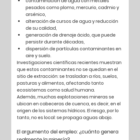
contaminación de agua con 
metales 
pesados
 como plomo, mercurio, cadmio y 
arsénico,
alteración de cursos de agua y reducción 
de su calidad,
generación de drenaje ácido, que puede 
persistir durante décadas,
dispersión de partículas contaminantes en 
aire y suelo.
Investigaciones científicas recientes muestran 
que estos contaminantes no se quedan en el 
sitio de extracción: 
se trasladan a ríos, suelos, 
pasturas y alimentos
, afectando tanto 
ecosistemas como salud humana.
Además, muchas explotaciones mineras se 
ubican en 
cabeceras de cuenca
, es decir, en el 
origen de los sistemas hídricos. El riesgo, por lo 
tanto, no es local: 
se propaga aguas abajo
.
El argumento del empleo: ¿cuánto genera 
realmente la minería?